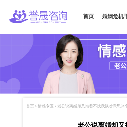
首页
婚姻危机
首页
>
情感专区
>
老公说离婚却又拖着不找我谈啥意思?4
老公说离婚却又