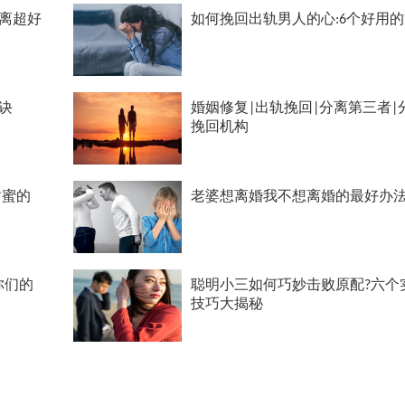
离超好
如何挽回出轨男人的心:6个好用
诀
婚姻修复|出轨挽回|分离第三者|
挽回机构
甜蜜的
老婆想离婚我不想离婚的最好办
你们的
聪明小三如何巧妙击败原配?六个
技巧大揭秘