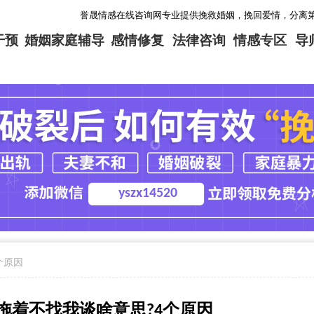
誉晟情感在线咨询网专业提供挽救婚姻，挽回爱情，分离第三者，感情修
干预
婚姻家庭辅导
感情修复
法律咨询
情感专区
导
yszx14520
个原因
拖着不找我谈啥意思?4个原因