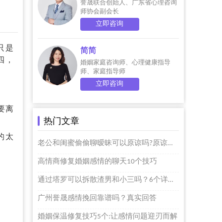
誉晟联合创始人、广东省心理咨询
师协会副会长
立即咨询
只是
简简
四，
婚姻家庭咨询师、心理健康指导
师、家庭指导师
立即咨询
要离
热门文章
的太
老公和闺蜜偷偷聊暧昧可以原谅吗?原谅个屁啊
高情商修复婚姻感情的聊天10个技巧
通过塔罗可以拆散渣男和小三吗？6个详细步骤的
广州誉晟感情挽回靠谱吗？真实回答
婚姻保温修复技巧5个:让感情问题迎刃而解