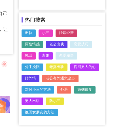
自己
热门搜索
，让
出轨
小三
婚姻经营
两性情感
老公出轨
恋爱技巧
挽回
离婚
恋爱秘诀
分手挽回
老婆出轨
挽回男人的心
婚外情
老公有外遇怎么办
对付小三的方法
外遇
婚姻修复
男人出轨
防小三
挽回女朋友的方法