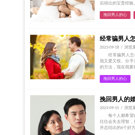
后得出的宝贵经验。
挽回男人的心
经常骗男人怎
2023-09-18 / 浏
经常骗男人怎么
我又爱又恨。分手
的方法，现在我要把
挽回男人的心
挽回男人的婚
2023-09-15 / 浏
每个人都希望自
往往会失去理智，
并总结出的6个好方法