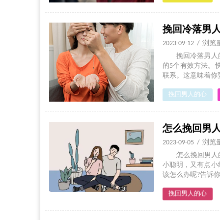
挽回冷落男人
2023-09-12 / 浏
挽回冷落男人的
的5个有效方法。
联系。这意味着你要
挽回男人的心
怎么挽回男人
2023-09-05 / 浏
怎么挽回男人的
小聪明，又有点小
该怎么办呢?告诉你一
挽回男人的心