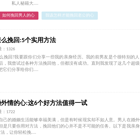
 私人秘籍大....
如何挽回男人的心
我该怎样才能挽回老公的心
么挽回:5个实用方法
览量：1326
挽回?我要跟你们分享一些我的亲身经历。我的前男友是个很特别的人
后，我曾试过各种方法挽回他，但都没有成功。直到我发现了这几个超级
它们分享给你们....
外情的心:这6个好方法值得一试
览量：1722
己的婚姻生活能够幸福美满，但是有时候现实却不如人意。男人在婚外
但是只要你用对方法，挽回他们的心并不是不可能的任务。以下是我亲身
，让你轻松挽....