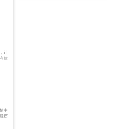
，让
有效
情中
经历