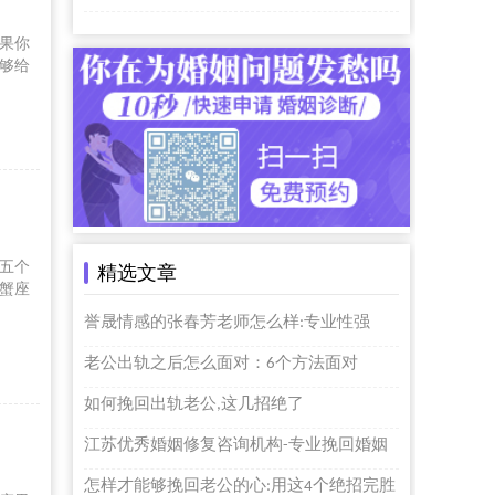
果你
够给
五个
精选文章
蟹座
誉晟情感的张春芳老师怎么样:专业性强
老公出轨之后怎么面对：6个方法面对
如何挽回出轨老公,这几招绝了
江苏优秀婚姻修复咨询机构-专业挽回婚姻
怎样才能够挽回老公的心:用这4个绝招完胜