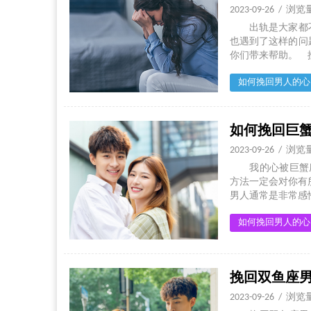
2023-09-26 / 浏
出轨是大家都不
也遇到了这样的问
你们带来帮助。 挽
如何挽回男人的心
如何挽回巨蟹
2023-09-26 / 浏
我的心被巨蟹座
方法一定会对你有
男人通常是非常感性
如何挽回男人的心
挽回双鱼座男
2023-09-26 / 浏