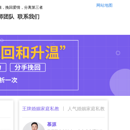
网站地图
分离第三者，感情修复，让你们的婚姻感情重回幸福！情感咨询微信：yszx1452
师团队
联系我们
|
王牌婚姻家庭私教
人气婚姻家庭私教
慕源