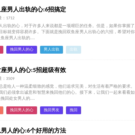
座男人出轨的心:6招搞定
览量：1712
出轨的心，对于许多人来说都是一项艰巨的任务。但是，如果你掌握了
目标就变得容易许多。下面就是挽回双鱼座男人出轨心的六招，希望对你
座男人出轨的....
挽回男人的心
男人出轨
出轨
座男人的心:5招超级有效
览量：3509
是给人一种温柔细致的感觉，他们追求完美，对生活有着严格的要求。
我们必须拿出诚意和智慧来挽回他们的心。接下来，让我们一起来看看如
回处女男人的....
挽回男人的心
挽回男友
挽回
男人的心:6个好用的方法