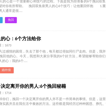
的心是一个需要耐心和技巧的过程。下面是我为你准备的6个挽回双鱼
望对你有所帮助。 挽回双鱼座男人的心6个技巧：让他重回怀抱 1.重
通常是很....
挽回
的心：6个方法给你
览量：1673
过感情的困境，失去了那个他，每天都过得如同行尸走肉。但是，我并
挽回他的心。今天，我想和大家分享我的6个好方法，希望能够帮助你们
心：我的6个....
婚外情
决定离开你的男人:6个挽回秘籍
览量：1714
你们，挽回一个决定离开你的男人并不是一件简单的事情。但是，这里
身实践并且在我生活中奏效的方法。这些都是我经历过种种困惑、挣扎、