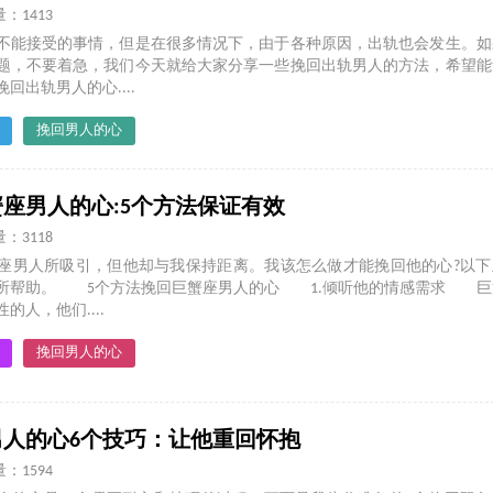
览量：1413
能接受的事情，但是在很多情况下，由于各种原因，出轨也会发生。如
题，不要着急，我们今天就给大家分享一些挽回出轨男人的方法，希望能
回出轨男人的心....
挽回男人的心
座男人的心:5个方法保证有效
览量：3118
男人所吸引，但他却与我保持距离。我该怎么做才能挽回他的心?以下
所帮助。 5个方法挽回巨蟹座男人的心 1.倾听他的情感需求 巨
的人，他们....
挽回男人的心
人的心6个技巧：让他重回怀抱
览量：1594