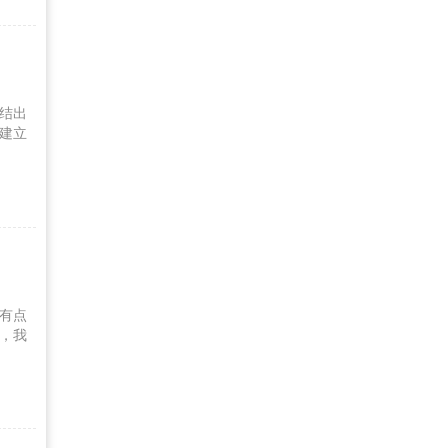
结出
建立
有点
，我