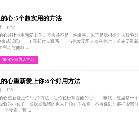
的心:5个超实用的方法
览量：1947
心并让他重新爱上你，其实并不是一件难事。以下是我根据个人经验总
快来试试吧! 1.重新建立联系 当你发现男人冷落你时，首先要重新
主动与他取....
如何挽回男人的心
的心重新爱上你:6个好用方法
览量：1391
心重新爱上你?六个方法，让你轻松掌握他的心! 咳咳，这里是一个
经验的小女子。当我发现我的男人开始心不在焉，不再像以前那样爱我时
个秘密，我....