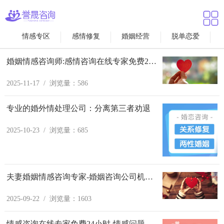
情感专区
感情修复
婚姻经营
脱单恋爱
婚姻情感咨询师:感情咨询在线专家免费24小时
2025-11-17 / 浏览量：586
专业的婚外情处理公司：分离第三者劝退
2025-10-23 / 浏览量：685
夫妻婚姻情感咨询专家-婚姻咨询公司机构的收费标准
2025-09-22 / 浏览量：1603
情感咨询在线专家免费24小时-情感问题在线咨询免费