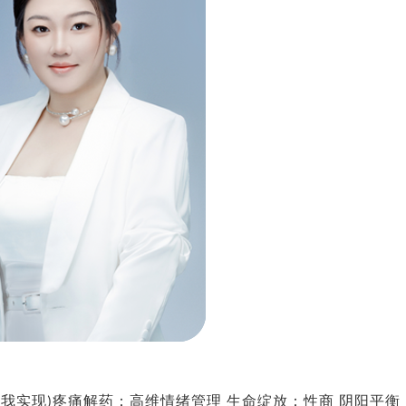
自我实现)疼痛解药：高维情绪管理 生命绽放：性商 阴阳平衡