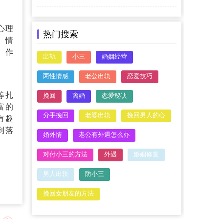
心理
热门搜索
。情
》作
出轨
小三
婚姻经营
两性情感
老公出轨
恋爱技巧
等扎
挽回
离婚
恋爱秘诀
富的
分手挽回
老婆出轨
挽回男人的心
有趣
到落
婚外情
老公有外遇怎么办
对付小三的方法
外遇
婚姻修复
男人出轨
防小三
挽回女朋友的方法