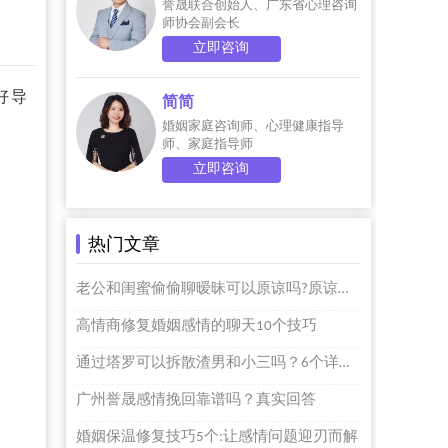
誉晟联合创始人、广东省心理咨询
师协会副会长
立即咨询
好导
简简
婚姻家庭咨询师、心理健康指导
师、家庭指导师
立即咨询
热门文章
老公和闺蜜偷偷聊暧昧可以原谅吗?原谅个屁啊
高情商修复婚姻感情的聊天10个技巧
通过塔罗可以拆散渣男和小三吗？6个详细步骤的
广州誉晟感情挽回靠谱吗？真实回答
婚姻保温修复技巧5个:让感情问题迎刃而解