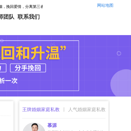
网站地图
，分离第三者，感情修复，让你们的婚姻感情重回幸福！情感咨询微信：yszx145
师团队
联系我们
|
王牌婚姻家庭私教
人气婚姻家庭私教
慕源