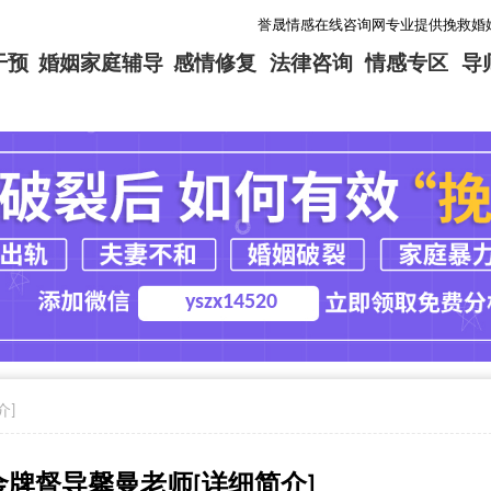
誉晟情感在线咨询网专业提供挽救婚姻，挽回爱情
干预
婚姻家庭辅导
感情修复
法律咨询
情感专区
导
yszx14520
介]
牌督导馨曼老师[详细简介]