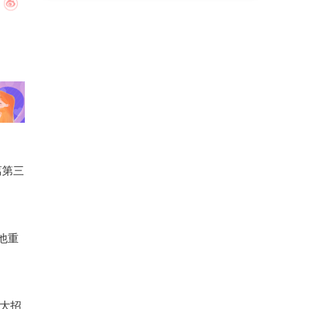
离第三
他重
个大招