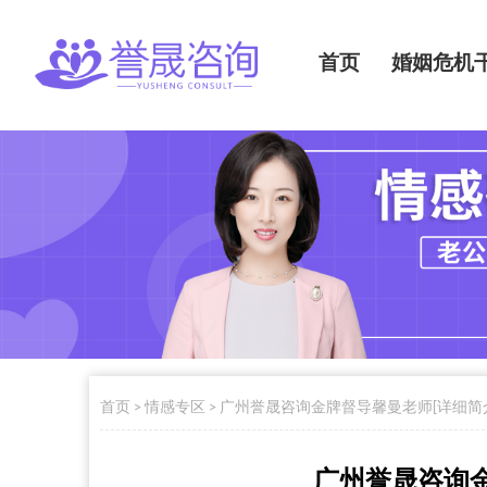
首页
婚姻危机
首页
>
情感专区
>
广州誉晟咨询金牌督导馨曼老师[详细简
广州誉晟咨询金