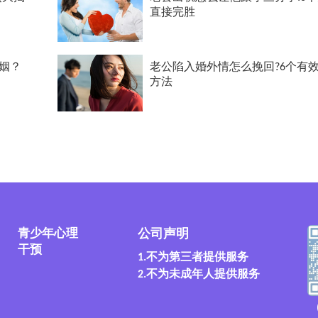
直接完胜
姻？
老公陷入婚外情怎么挽回?6个有
方法
青少年心理
公司声明
干预
1.不为第三者提供服务
2.不为未成年人提供服务