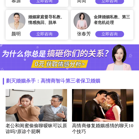
慕源
简简
立即咨询
立即咨询
婚姻家庭督导私教、
金牌婚姻私教、第三
情感挽回、脱单
者危机处理
颜明
张春芳
立即咨询
立即咨询
剿灭婚姻杀手：高情商智斗第三者保卫婚姻
老公和闺蜜偷偷聊暧昧可以原
高情商修复婚姻感情的聊天10
谅吗?原谅个屁啊
个技巧