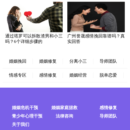
通过塔罗可以拆散渣男和小三
广州誉晟感情挽回靠谱吗？真
吗？6个详细步骤的
实回答
婚姻挽回
婚姻修复
分离小三
导师团队
情感专区
感情修复
婚姻经营
脱单恋爱
婚姻危机干预
婚姻家庭拯救
感情修复
青少年心理干预
法律咨询
导师团队
关于我们