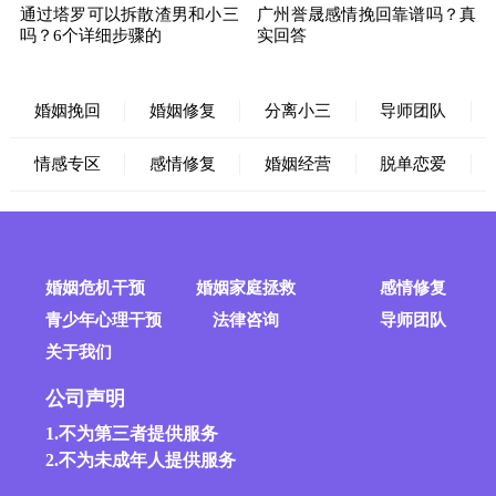
通过塔罗可以拆散渣男和小三
广州誉晟感情挽回靠谱吗？真
吗？6个详细步骤的
实回答
婚姻挽回
婚姻修复
分离小三
导师团队
情感专区
感情修复
婚姻经营
脱单恋爱
婚姻危机干预
婚姻家庭拯救
感情修复
青少年心理干预
法律咨询
导师团队
关于我们
公司声明
1.不为第三者提供服务
2.不为未成年人提供服务