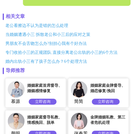
相关文章
老公看擦边不认为是错的怎么处理
当婚姻遭遇小三:拆散老公和小三后的应对之策
男朋友不会舌吻怎么办?别担心我有个好办法
专门收拾小三的正规团队:直接分离老公出轨的小三的6个方法
婚内出轨小三有了孩子怎么办？6个处理方法
导师推荐
婚姻家庭首席督导、
婚姻家庭金牌督导、
婚姻感情修复
婚恋修复/挽回
慕源
简简
立即咨询
立即咨询
婚姻家庭督导私教、
金牌婚姻私教、第三
情感挽回、脱单
者危机处理
颜明
张春芳
立即咨询
立即咨询