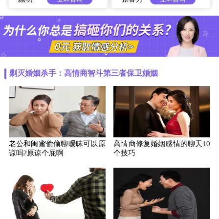
剿灭婚姻杀手：高情商智斗第三者保卫婚姻
老公和闺蜜偷偷聊暧昧可以原
高情商修复婚姻感情的聊天10
谅吗?原谅个屁啊
个技巧