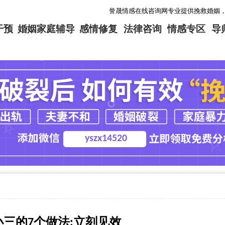
誉晟情感在线咨询网专业提供挽救婚姻，挽回爱情，
干预
婚姻家庭辅导
感情修复
法律咨询
情感专区
导
yszx14520
三的7个做法:立刻见效