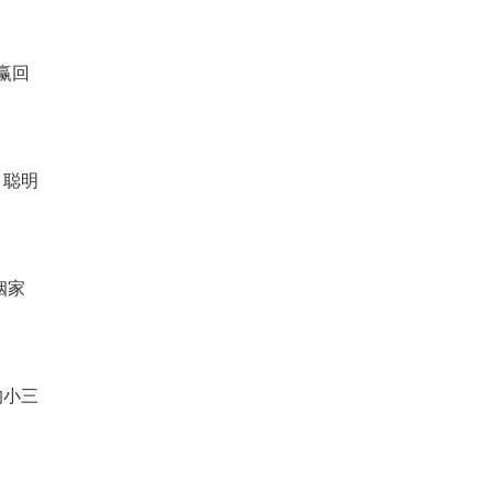
赢回
？聪明
姻家
的小三