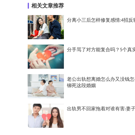
相关文章推荐
分离小三后怎样修复感情:4招反
分手骂了对方能复合吗？5个真
老公出轨想离婚怎么办又没钱怎
铆死这段婚姻
出轨男不回家拖着对谁有害:妻