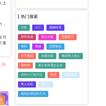
人士
热门搜索
力，
出轨
小三
婚姻经营
两性情感
老公出轨
恋爱技巧
仅可
方案
挽回
离婚
恋爱秘诀
分手挽回
老婆出轨
挽回男人的心
婚外情
老公有外遇怎么办
对付小三的方法
外遇
婚姻修复
男人出轨
防小三
挽回女朋友的方法