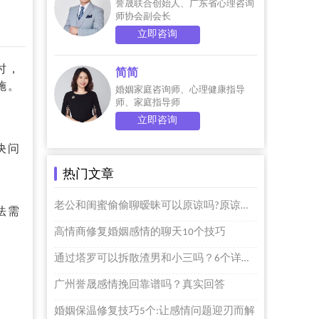
誉晟联合创始人、广东省心理咨询
师协会副会长
立即咨询
时，
简简
施。
婚姻家庭咨询师、心理健康指导
师、家庭指导师
立即咨询
决问
热门文章
老公和闺蜜偷偷聊暧昧可以原谅吗?原谅个屁啊
法需
高情商修复婚姻感情的聊天10个技巧
通过塔罗可以拆散渣男和小三吗？6个详细步骤的
广州誉晟感情挽回靠谱吗？真实回答
婚姻保温修复技巧5个:让感情问题迎刃而解