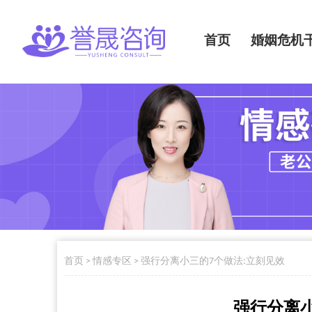
首页
婚姻危机
首页
>
情感专区
>
强行分离小三的7个做法:立刻见效
强行分离小