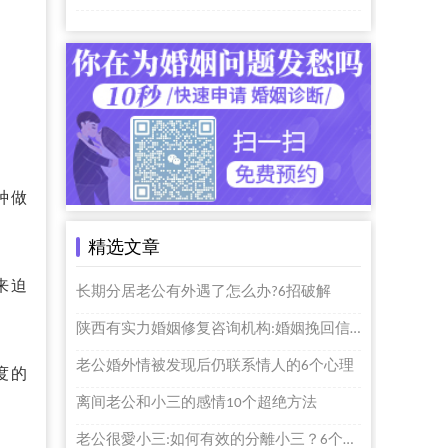
种做
精选文章
来迫
长期分居老公有外遇了怎么办?6招破解
陕西有实力婚姻修复咨询机构:婚姻挽回信赖我们!
老公婚外情被发现后仍联系情人的6个心理
度的
离间老公和小三的感情10个超绝方法
老公很愛小三:如何有效的分離小三？6个实在的方法