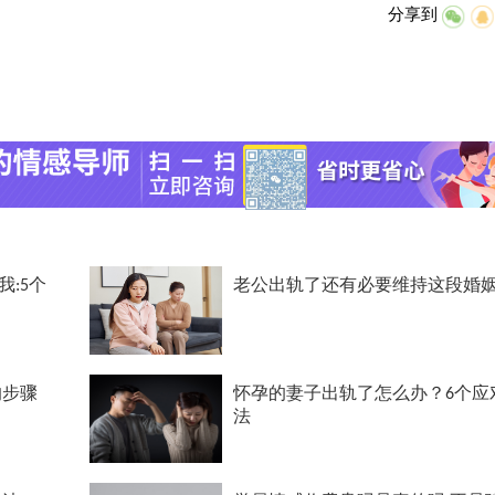
分享到
:5个
老公出轨了还有必要维持这段婚
的步骤
怀孕的妻子出轨了怎么办？6个应
法