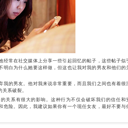
经常在社交媒体上分享一些引起回忆的帖子，这些帖子似
不明白为什么她要这样做，但这也让我对我的男友和他们的
我的男友。他对我来说非常重要，而且我们之间也有着很
的关系破裂。
关系有很大的影响。这种行为不仅会破坏我们的信任和
和危险。因此，我建议如果你有一个现任女友，最好不要与