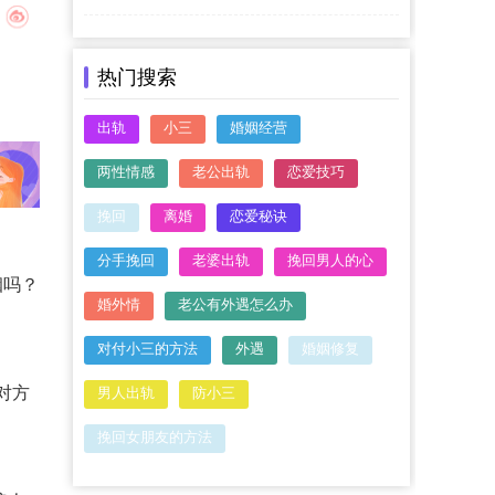
热门搜索
出轨
小三
婚姻经营
两性情感
老公出轨
恋爱技巧
挽回
离婚
恋爱秘诀
分手挽回
老婆出轨
挽回男人的心
姻吗？
婚外情
老公有外遇怎么办
对付小三的方法
外遇
婚姻修复
对方
男人出轨
防小三
挽回女朋友的方法