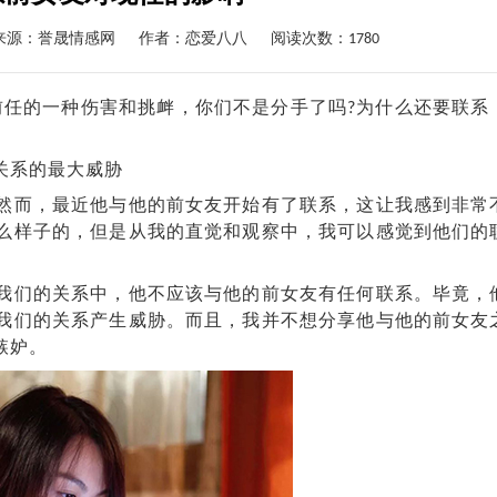
来源：誉晟情感网
作者：
恋爱八八
阅读次数：1780
任的一种伤害和挑衅，你们不是分手了吗?为什么还要联系
关系的最大威胁
而，最近他与他的前女友开始有了联系，这让我感到非常
么样子的，但是从我的直觉和观察中，我可以感觉到他们的
们的关系中，他不应该与他的前女友有任何联系。毕竟，
我们的关系产生威胁。而且，我并不想分享他与他的前女友
嫉妒。