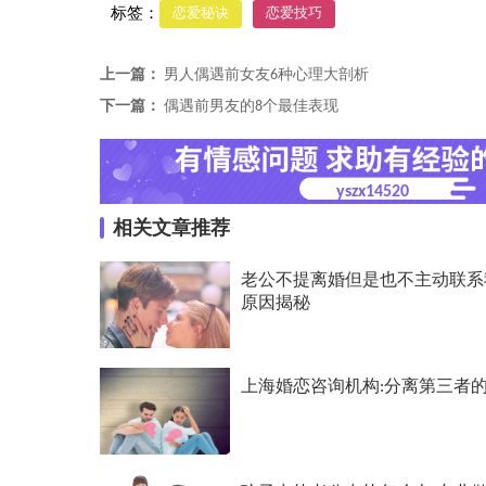
标签：
恋爱秘诀
恋爱技巧
上一篇：
男人偶遇前女友6种心理大剖析
下一篇：
偶遇前男友的8个最佳表现
yszx14520
相关文章推荐
老公不提离婚但是也不主动联系我
原因揭秘
上海婚恋咨询机构:分离第三者