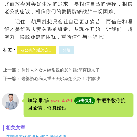
此而放弃对美好生活的追求。要相信自己的选择，相信
老公的忠诚，相信你们的爱情能够战胜一切困难。
记住，胡思乱想只会让自己更加痛苦，而信任和理
解才是维系夫妻关系的纽带。从现在开始，让我们一起
努力，摆脱疑虑的困扰，重拾信任与幸福吧!
标签：
老公有外遇怎么办
外遇
上一篇：
偷过人的女人经常说的20句话:简直惊呆了
下一篇：
老婆疑心病太重天天吵架怎么办？7招解决
加导师\/信
yszx14520
手把手教你挽
点击复制
回爱情，修复婚姻！
相关文章