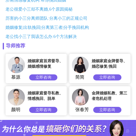
济南情感修复机构:帮你挽回婚姻
老公很爱小三却不离婚,6个原因揭秘
历害的小三分离师团队:分离小三的正规公司
婚姻修复|出轨挽回|分离第三者|分手挽回机构
老公找小三了我该怎么办:6个方法解决
导师推荐
婚姻家庭首席督导、
婚姻家庭金牌督导、
婚姻感情修复
婚恋修复/挽回
慕源
简简
立即咨询
立即咨询
婚姻家庭督导私教、
金牌婚姻私教、第三
情感挽回、脱单
者危机处理
颜明
张春芳
立即咨询
立即咨询