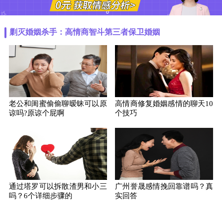
剿灭婚姻杀手：高情商智斗第三者保卫婚姻
老公和闺蜜偷偷聊暧昧可以原
高情商修复婚姻感情的聊天10
谅吗?原谅个屁啊
个技巧
通过塔罗可以拆散渣男和小三
广州誉晟感情挽回靠谱吗？真
吗？6个详细步骤的
实回答