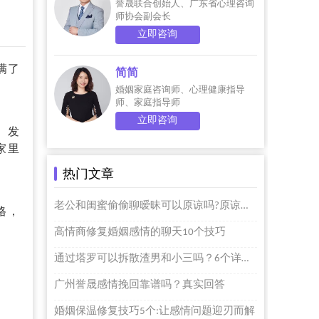
誉晟联合创始人、广东省心理咨询
师协会副会长
立即咨询
满了
简简
婚姻家庭咨询师、心理健康指导
师、家庭指导师
立即咨询
。发
家里
热门文章
老公和闺蜜偷偷聊暧昧可以原谅吗?原谅个屁啊
格，
高情商修复婚姻感情的聊天10个技巧
通过塔罗可以拆散渣男和小三吗？6个详细步骤的
广州誉晟感情挽回靠谱吗？真实回答
婚姻保温修复技巧5个:让感情问题迎刃而解