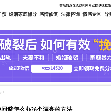
誉晟情感在线咨询网专业提供挽救婚姻，挽回爱
干预
婚姻家庭辅导
感情修复
法律咨询
情感专区
导
yszx14520
方法
回避怎么办?6个漂亮的方法