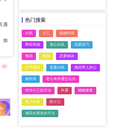
热门搜索
机遇
出轨
小三
婚姻经营
。加
两性情感
老公出轨
恋爱技巧
挽回
离婚
恋爱秘诀
分手挽回
老婆出轨
挽回男人的心
婚外情
老公有外遇怎么办
对付小三的方法
外遇
婚姻修复
男人出轨
防小三
挽回女朋友的方法