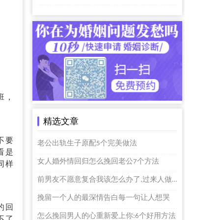
班，
精选文章
不要
老公出轨生子原配5个完美做法
看是
女人婚外情回归怎么挽回老公7个方法
同样
前男友不愿意复合我该怎么办了,过来人做法
挽留一个人的最深情告白每一句让人想哭
的回
怎么挽回男人的心重新爱上你:6个好用方法
不了