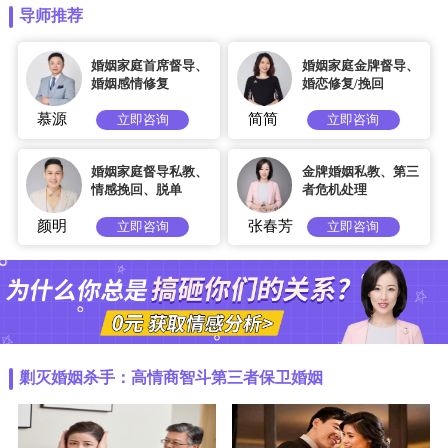
导师推荐
婚姻家庭首席督导、
婚姻家庭金牌督导、
婚姻感情修复
婚恋修复/挽回
慕源
简简
立即咨询
立即咨询
婚姻家庭督导私教、
金牌婚姻私教、第三
情感挽回、脱单
者危机处理
颜明
张春芳
立即咨询
立即咨询
剿灭婚姻杀手：高情商智斗第三者保卫婚姻