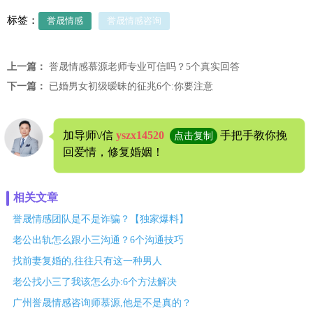
标签：
誉晟情感
誉晟情感咨询
上一篇：
誉晟情感慕源老师专业可信吗？5个真实回答
下一篇：
已婚男女初级暧昧的征兆6个:你要注意
加导师\/信
yszx14520
手把手教你挽
点击复制
回爱情，修复婚姻！
相关文章
誉晟情感团队是不是诈骗？【独家爆料】
老公出轨怎么跟小三沟通？6个沟通技巧
找前妻复婚的,往往只有这一种男人
老公找小三了我该怎么办:6个方法解决
广州誉晟情感咨询师慕源,他是不是真的？