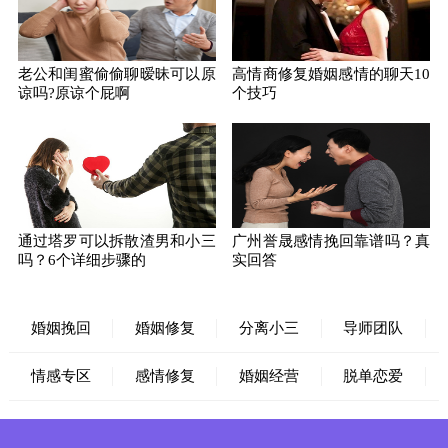
老公和闺蜜偷偷聊暧昧可以原
高情商修复婚姻感情的聊天10
谅吗?原谅个屁啊
个技巧
通过塔罗可以拆散渣男和小三
广州誉晟感情挽回靠谱吗？真
吗？6个详细步骤的
实回答
婚姻挽回
婚姻修复
分离小三
导师团队
情感专区
感情修复
婚姻经营
脱单恋爱