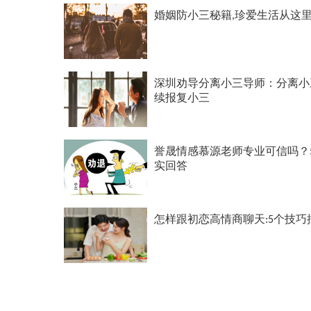
婚姻防小三秘籍,珍爱生活从这
深圳劝导分离小三导师：分离小
续报复小三
誉晟情感慕源老师专业可信吗？
实回答
怎样跟初恋高情商聊天:5个技巧