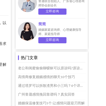
誉晟联合创始人、广东省心理咨询
师协会副会长
立即咨询
，以
简简
婚姻家庭咨询师、心理健康指导
师、家庭指导师
立即咨询
强求
热门文章
理解
老公和闺蜜偷偷聊暧昧可以原谅吗?原谅个屁啊
高情商修复婚姻感情的聊天10个技巧
通过塔罗可以拆散渣男和小三吗？6个详细步骤的
广州誉晟感情挽回靠谱吗？真实回答
婚姻保温修复技巧5个:让感情问题迎刃而解