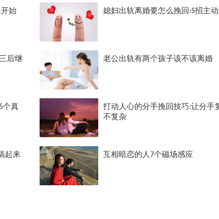
里开始
媳妇出轨离婚要怎么挽回:5招主
三后继
老公出轨有两个孩子该不该离婚
5个真
打动人心的分手挽回技巧:让分手
不复杂
搞起来
互相暗恋的人7个磁场感应