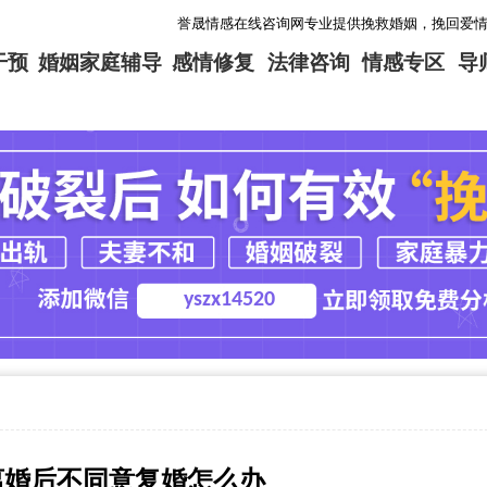
誉晟情感在线咨询网专业提供挽救婚姻，挽回爱情，分离第三者
干预
婚姻家庭辅导
感情修复
法律咨询
情感专区
导
yszx14520
离婚后不同意复婚怎么办