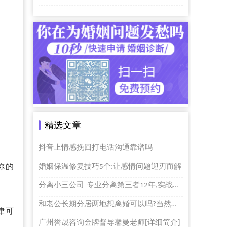
精选文章
抖音上情感挽回打电话沟通靠谱吗
你的
婚姻保温修复技巧5个:让感情问题迎刃而解
分离小三公司-专业分离第三者12年,实战经验足
和老公长期分居两地想离婚可以吗?当然可以
律可
广州誉晟咨询金牌督导馨曼老师[详细简介]