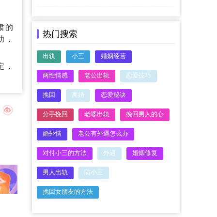
肃的
热门搜索
助，
出轨
小三
婚姻经营
定，
两性情感
老公出轨
恋爱技巧
挽回
离婚
恋爱秘诀
分手挽回
老婆出轨
挽回男人的心
婚外情
老公有外遇怎么办
对付小三的方法
外遇
婚姻修复
男人出轨
防小三
挽回女朋友的方法