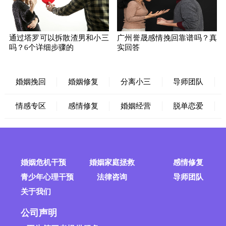
通过塔罗可以拆散渣男和小三
广州誉晟感情挽回靠谱吗？真
吗？6个详细步骤的
实回答
婚姻挽回
婚姻修复
分离小三
导师团队
情感专区
感情修复
婚姻经营
脱单恋爱
婚姻危机干预
婚姻家庭拯救
感情修复
青少年心理干预
法律咨询
导师团队
关于我们
公司声明