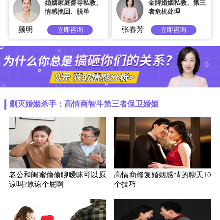
婚姻家庭督导私教、
金牌婚姻私教、第三
情感挽回、脱单
者危机处理
颜明
张春芳
立即咨询
立即咨询
剿灭婚姻杀手：高情商智斗第三者保卫婚姻
老公和闺蜜偷偷聊暧昧可以原
高情商修复婚姻感情的聊天10
谅吗?原谅个屁啊
个技巧