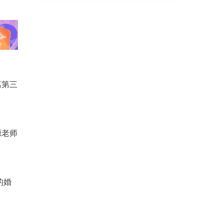
离第三
源老师
的婚