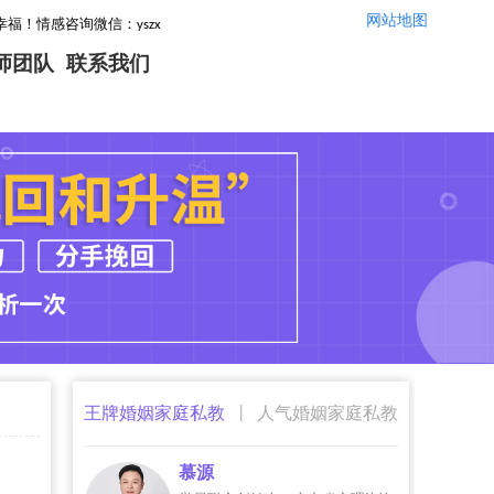
网站地图
yszx14520,咨询电话：4008737008！
师团队
联系我们
|
王牌婚姻家庭私教
人气婚姻家庭私教
慕源