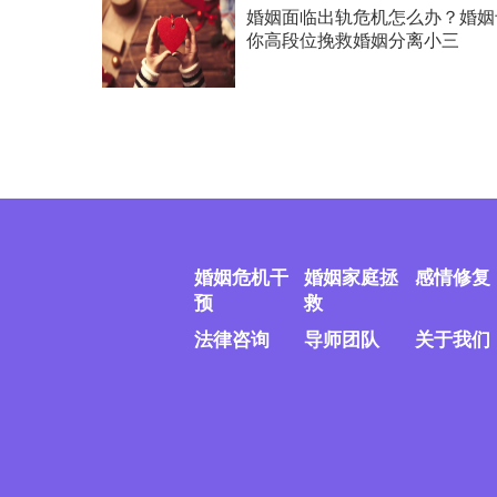
婚姻面临出轨危机怎么办？婚姻
你高段位挽救婚姻分离小三
婚姻危机干
婚姻家庭拯
感情修复
预
救
法律咨询
导师团队
关于我们