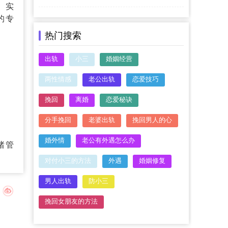
、实
的专
热门搜索
出轨
小三
婚姻经营
两性情感
老公出轨
恋爱技巧
挽回
离婚
恋爱秘诀
分手挽回
老婆出轨
挽回男人的心
婚外情
老公有外遇怎么办
绪管
对付小三的方法
外遇
婚姻修复
男人出轨
防小三
挽回女朋友的方法