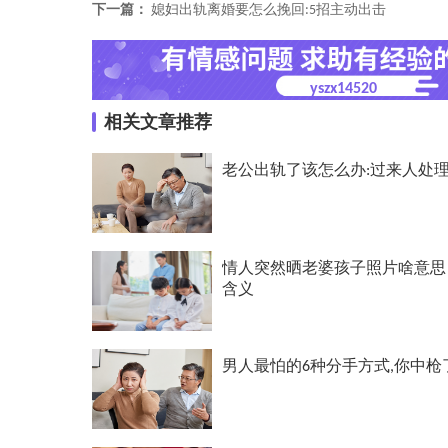
下一篇：
媳妇出轨离婚要怎么挽回:5招主动出击
yszx14520
相关文章推荐
老公出轨了该怎么办:过来人处
情人突然晒老婆孩子照片啥意思
含义
男人最怕的6种分手方式,你中枪