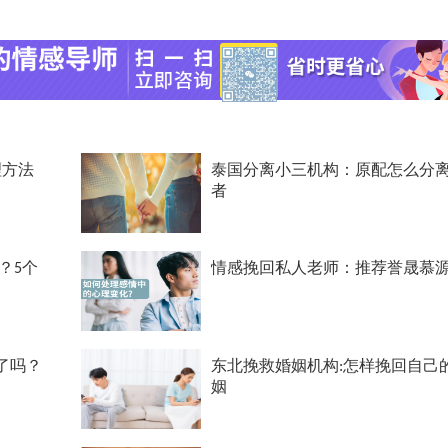
理方法
泰国分离小三机构：原配怎么分
者
？5个
情感挽回私人老师：推荐誉晟慕
了吗？
东北挽救婚姻机构:怎样挽回自己
姻