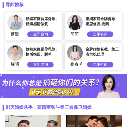
导师推荐
婚姻家庭首席督导、
婚姻家庭金牌督导、
婚姻感情修复
婚恋修复/挽回
慕源
简简
立即咨询
立即咨询
婚姻家庭督导私教、
金牌婚姻私教、第三
情感挽回、脱单
者危机处理
颜明
张春芳
立即咨询
立即咨询
剿灭婚姻杀手：高情商智斗第三者保卫婚姻