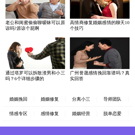
老公和闺蜜偷偷聊暧昧可以原
高情商修复婚姻感情的聊天10
谅吗?原谅个屁啊
个技巧
通过塔罗可以拆散渣男和小三
广州誉晟感情挽回靠谱吗？真
吗？6个详细步骤的
实回答
婚姻挽回
婚姻修复
分离小三
导师团队
情感专区
感情修复
婚姻经营
脱单恋爱