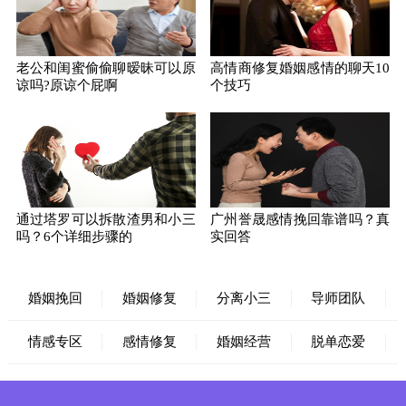
老公和闺蜜偷偷聊暧昧可以原
高情商修复婚姻感情的聊天10
谅吗?原谅个屁啊
个技巧
通过塔罗可以拆散渣男和小三
广州誉晟感情挽回靠谱吗？真
吗？6个详细步骤的
实回答
婚姻挽回
婚姻修复
分离小三
导师团队
情感专区
感情修复
婚姻经营
脱单恋爱