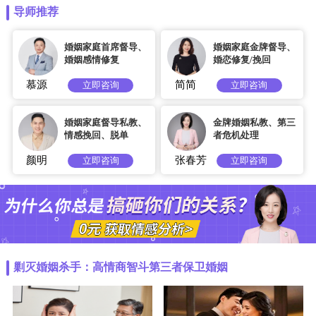
导师推荐
婚姻家庭首席督导、
婚姻家庭金牌督导、
婚姻感情修复
婚恋修复/挽回
慕源
简简
立即咨询
立即咨询
婚姻家庭督导私教、
金牌婚姻私教、第三
情感挽回、脱单
者危机处理
颜明
张春芳
立即咨询
立即咨询
剿灭婚姻杀手：高情商智斗第三者保卫婚姻