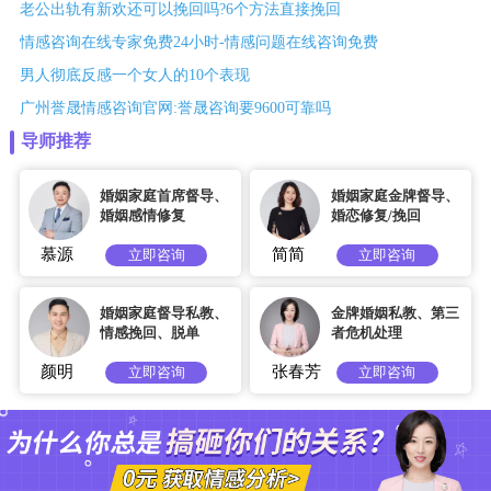
老公出轨有新欢还可以挽回吗?6个方法直接挽回
情感咨询在线专家免费24小时-情感问题在线咨询免费
男人彻底反感一个女人的10个表现
广州誉晟情感咨询官网:誉晟咨询要9600可靠吗
导师推荐
婚姻家庭首席督导、
婚姻家庭金牌督导、
婚姻感情修复
婚恋修复/挽回
慕源
简简
立即咨询
立即咨询
婚姻家庭督导私教、
金牌婚姻私教、第三
情感挽回、脱单
者危机处理
颜明
张春芳
立即咨询
立即咨询