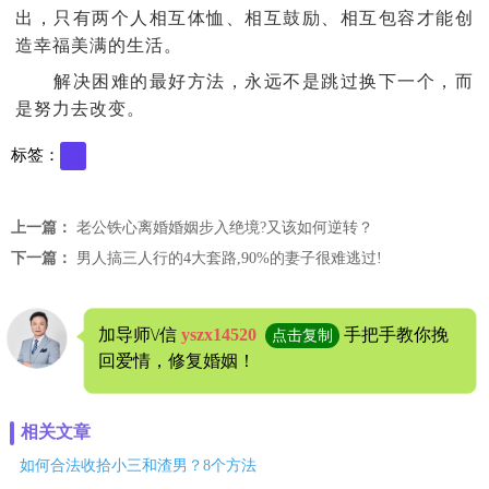
出，只有两个人相互体恤、相互鼓励、相互包容才能创
造幸福美满的生活。
解决困难的最好方法，永远不是跳过换下一个，而
是努力去改变。
标签：
上一篇：
老公铁心离婚婚姻步入绝境?又该如何逆转？
下一篇：
男人搞三人行的4大套路,90%的妻子很难逃过!
加导师\/信
yszx14520
手把手教你挽
点击复制
回爱情，修复婚姻！
相关文章
如何合法收拾小三和渣男？8个方法