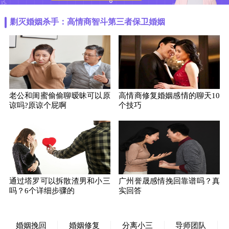
剿灭婚姻杀手：高情商智斗第三者保卫婚姻
老公和闺蜜偷偷聊暧昧可以原
高情商修复婚姻感情的聊天10
谅吗?原谅个屁啊
个技巧
通过塔罗可以拆散渣男和小三
广州誉晟感情挽回靠谱吗？真
吗？6个详细步骤的
实回答
婚姻挽回
婚姻修复
分离小三
导师团队