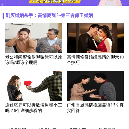
剿灭婚姻杀手：高情商智斗第三者保卫婚姻
老公和闺蜜偷偷聊暧昧可以原
高情商修复婚姻感情的聊天10
谅吗?原谅个屁啊
个技巧
通过塔罗可以拆散渣男和小三
广州誉晟感情挽回靠谱吗？真
吗？6个详细步骤的
实回答