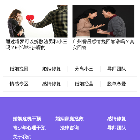
通过塔罗可以拆散渣男和小三
广州誉晟感情挽回靠谱吗？真
吗？6个详细步骤的
实回答
婚姻挽回
婚姻修复
分离小三
导师团队
情感专区
感情修复
婚姻经营
脱单恋爱
婚姻危机干预
婚姻家庭拯救
感情修复
青少年心理干预
法律咨询
导师团队
关于我们