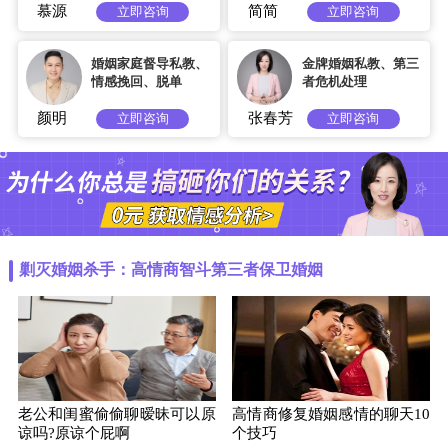
慕源
简简
立即咨询
立即咨询
婚姻家庭督导私教、
金牌婚姻私教、第三
情感挽回、脱单
者危机处理
颜明
张春芳
立即咨询
立即咨询
剿灭婚姻杀手：高情商智斗第三者保卫婚姻
老公和闺蜜偷偷聊暧昧可以原
高情商修复婚姻感情的聊天10
谅吗?原谅个屁啊
个技巧