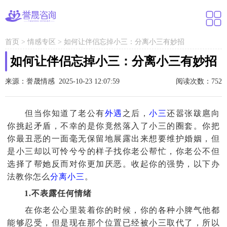
首页
>
情感专区
>
如何让伴侣忘掉小三：分离小三有妙招
如何让伴侣忘掉小三：分离小三有妙招
来源：誉晟情感 2025-10-23 12:07:59
阅读次数：752
但当你知道了老公有
外遇
之后，
小三
还嚣张跋扈向
你挑起矛盾，不幸的是你竟然落入了小三的圈套。你把
你最丑恶的一面毫无保留地展露出来想要维护婚姻，但
是小三却以可怜兮兮的样子找你老公帮忙，你老公不但
选择了帮她反而对你更加厌恶。收起你的强势，以下办
法教你怎么
分离小三
。
1.不表露任何情绪
在你老公心里装着你的时候，你的各种小脾气他都
能够忍受，但是现在那个位置已经被小三取代了，所以