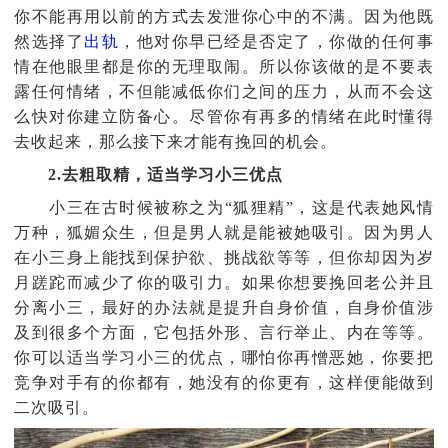
你不能再用以前的方式去发泄你心中的不满。因为他既
然选择了
出轨
，他对你早已经是否定了，你做的任何事
情在他眼里都是你的无理取闹。所以你该做的是不要表
露任何情绪，不但能减低你们之间的压力，从而不会这
么快对你建立防备心。尽管你有再多的情绪在此时懂得
去收起来，那么接下来才能有挽回的机会。
2.去粗取精，适当学习小三优点
小三在古时候被称之为“狐狸精”，这是代表她风情
万种，狐媚众生，但是男人就是能被她吸引。因为男人
在小三身上能找到保护欲、挑战欲等等，但你却因为岁
月蹉跎而减少了你的吸引力。如果你想要挽回老公并且
分离小三，最好的办法就是提升自身价值，自身价值涉
及到很多个方面，它包括外形、言行举止、内在等等。
你可以适当学习小三的优点，哪怕你再憎恶她，你要把
竞争对手有的你都有，她没有的你更有，这样便能做到
二次吸引。