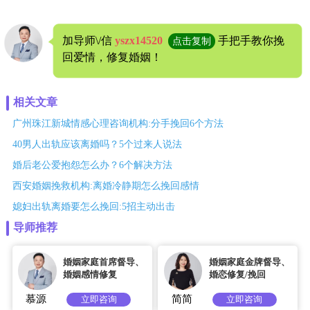
加导师\/信
yszx14520
手把手教你挽
点击复制
回爱情，修复婚姻！
相关文章
广州珠江新城情感心理咨询机构:分手挽回6个方法
40男人出轨应该离婚吗？5个过来人说法
婚后老公爱抱怨怎么办？6个解决方法
西安婚姻挽救机构:离婚冷静期怎么挽回感情
媳妇出轨离婚要怎么挽回:5招主动出击
导师推荐
婚姻家庭首席督导、
婚姻家庭金牌督导、
婚姻感情修复
婚恋修复/挽回
慕源
简简
立即咨询
立即咨询