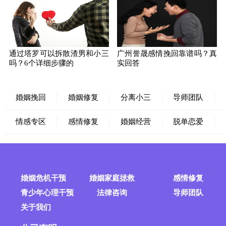
通过塔罗可以拆散渣男和小三
广州誉晟感情挽回靠谱吗？真
吗？6个详细步骤的
实回答
婚姻挽回
婚姻修复
分离小三
导师团队
情感专区
感情修复
婚姻经营
脱单恋爱
婚姻危机干预
婚姻家庭拯救
感情修复
青少年心理干预
法律咨询
导师团队
关于我们