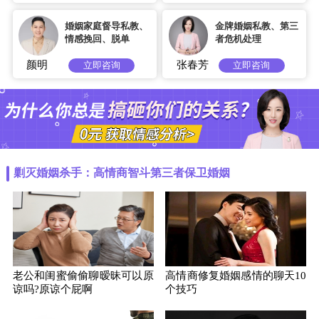
婚姻家庭督导私教、
金牌婚姻私教、第三
情感挽回、脱单
者危机处理
颜明
张春芳
立即咨询
立即咨询
剿灭婚姻杀手：高情商智斗第三者保卫婚姻
老公和闺蜜偷偷聊暧昧可以原
高情商修复婚姻感情的聊天10
谅吗?原谅个屁啊
个技巧