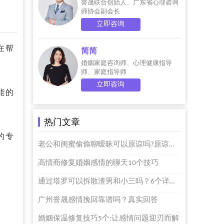
誉晟联合创始人、广东省心理咨询
师协会副会长
立即咨询
在帮
简简
婚姻家庭咨询师、心理健康指导
师、家庭指导师
立即咨询
能的
热门文章
的专
老公和闺蜜偷偷聊暧昧可以原谅吗?原谅个屁啊
高情商修复婚姻感情的聊天10个技巧
通过塔罗可以拆散渣男和小三吗？6个详细步骤的
广州誉晟感情挽回靠谱吗？真实回答
婚姻保温修复技巧5个:让感情问题迎刃而解