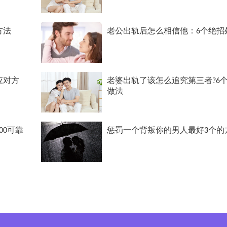
方法
老公出轨后怎么相信他：6个绝招
应对方
老婆出轨了该怎么追究第三者?6
做法
00可靠
惩罚一个背叛你的男人最好3个的