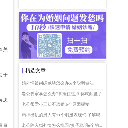
挥关
精选文章
助于
婚外情被纠缠威胁怎么办:6个聪明做法
老公爱家暴怎么办?拿捏住这点,你就翻盘了
解决
老公很爱小三却不离婚,6个原因揭秘
精神出轨的男人有11个明显表现:你了解吗？
强自
老公陷入婚外情怎么挽回?妻子聪明6个的做法