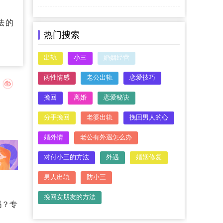
法的
热门搜索
出轨
小三
婚姻经营
两性情感
老公出轨
恋爱技巧
挽回
离婚
恋爱秘诀
分手挽回
老婆出轨
挽回男人的心
婚外情
老公有外遇怎么办
对付小三的方法
外遇
婚姻修复
男人出轨
防小三
挽回女朋友的方法
吗？专