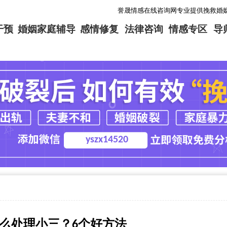
誉晟情感在线咨询网专业提供挽救婚姻，挽回爱
干预
婚姻家庭辅导
感情修复
法律咨询
情感专区
导
yszx14520
么处理小三？6个好方法