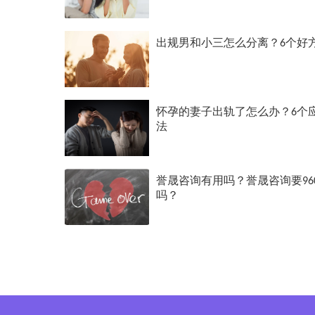
出规男和小三怎么分离？6个好
怀孕的妻子出轨了怎么办？6个
法
誉晟咨询有用吗？誉晟咨询要96
吗？